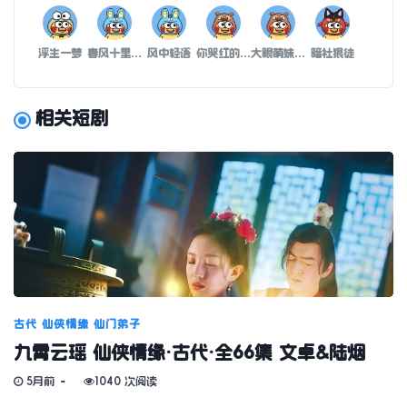
浮生一梦
春风十里吹不动你
风中轻语
你哭红的双眼
大眼萌妹李荣浩
暗社狠徒
相关短剧
古代
仙侠情缘
仙门弟子
九霄云瑶 仙侠情缘·古代·全66集 文卓&陆烟
5月前
1040 次阅读