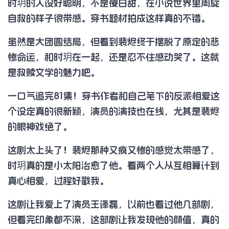
时玥的人设好聪明，不是傻白甜，在小说世界里周旋
自救的样子很带感。穿书题材拍成这样真的不错。
虽然是大团圆结局，但看到裴烬终于摆脱了原定的悲
惨命运，和时玥在一起，还是忍不住感动哭了。这就
是救赎文学的魅力吧。
一口气追完81集！穿书作者和自己笔下的反派相爱这
个设定真的很新颖，演员的演技也在线，尤其是裴烬
的眼神戏绝了。
这剧太上头了！裴烬那种又疯又惨的感觉太带感了，
时玥真的是小太阳治愈了他。看两个人从互相算计到
真心相爱，过程好戳我。
这剧让我爱上了演员王译磊，以前也看过他几部剧，
但看完印象都不深，这部剧让我发现他的颜值，真的