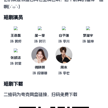
啊(›´ω`‹)
短剧演员
王译磊
翟一莹
白予臻
罗潜宇
饰 裴烬
饰 时玥
饰 李川
饰 喻坤
张颖洁
饰 时星
傅晓明
周末
饰 段珊珊
饰 李宏
短剧下载
二维码为夸克网盘链接，扫码免费下载