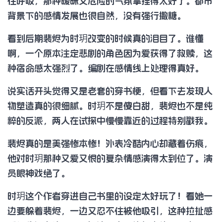
住呼吸，那种暧昧又危险的气氛拿捏得太好了。都市
背景下的感情发展也很自然，没有强行撒糖。
看到后期裴烬为时玥改变的时候真的泪目了。谁懂
啊，一个原本注定悲剧的角色因为爱获得了救赎，这
种宿命感太强烈了。编剧在感情线上处理得真好。
说实话开头觉得又是老套的穿书梗，但看下去发现人
物塑造真的很细腻。时玥不是傻白甜，裴烬也不是纯
粹的反派，两人在试探中慢慢靠近的过程特别戳我。
裴烬真的是美强惨本惨！外表冷酷内心却藏着伤痕，
他对时玥那种又爱又恨的复杂情感演得太到位了。演
员眼神戏绝了。
时玥这个作者穿进自己书里的设定太好玩了！看她一
边要躲着裴烬，一边又忍不住被他吸引，这种拉扯感