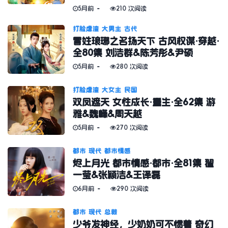
5月前
210 次阅读
打脸虐渣
大男主
古代
冒姓琅琊之名扬天下 古风权谋·穿越·
全80集 刘浩群&陈芳彤&尹硕
5月前
280 次阅读
打脸虐渣
大女主
民国
双凤遮天 女性成长·重生·全62集 游
雅&魏峰&周天越
5月前
270 次阅读
都市
现代
都市情感
烬上月光 都市情感·都市·全81集 翟
一莹&张颖洁&王译磊
6月前
290 次阅读
都市
现代
总裁
少爷发神经，少奶奶可不惯着 奇幻