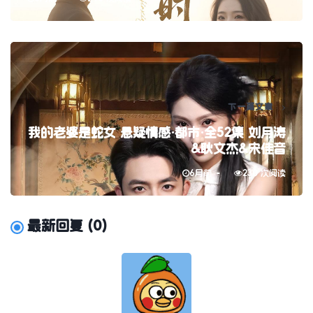
下一篇文章
我的老婆是蛇女 悬疑情感·都市·全52集 刘月涛
&耿文杰&宋佳音
6月前
230 次阅读
最新回复
(
0
)