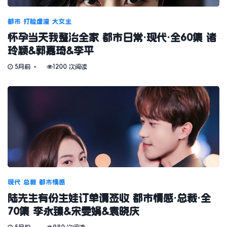
都市
打脸虐渣
大女主
怀孕当天我整治全家 都市日常·现代·全60集 诸
玲颖&郭嘉琦&李平
5月前
1200 次阅读
现代
总裁
都市情感
陆先生有份生娃订单请签收 都市情感·总裁·全
70集 李永臻&宋雯娟&袁晓庆