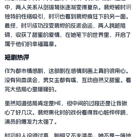
中，两人关系从剑拔弩张逐渐变得复杂。裴烬被时玥
独特的性格吸引，时玥也看到裴烬疯狂下的另一面。
最终，时玥成功改变裴烬的反派命运，两人跨越阻
碍，收获了甜蜜的爱情，在她笔下的世界里，开启了
属于他们的幸福篇章。
短剧热评
作为都市情感剧，这部剧在感情刻画上真的很用心。
没有狗血误会，男女主都有嘴，互动自然又甜蜜。看
完大结局心里暖暖的。
虽然知道结局肯定是HE，但中间的过程还是让我揪
心了好几次。裴烬黑化时的戏份看得我心脏怦怦跳，
演员的爆发力太强了。
时玥的人设很讨喜，聪明又不失温柔。她不是一味地