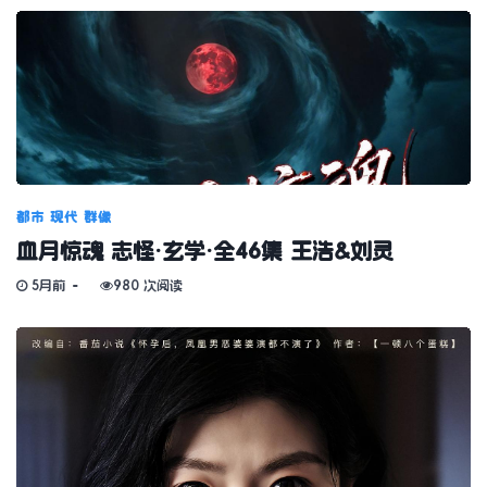
都市
现代
群像
血月惊魂 志怪·玄学·全46集 王浩&刘灵
5月前
980 次阅读