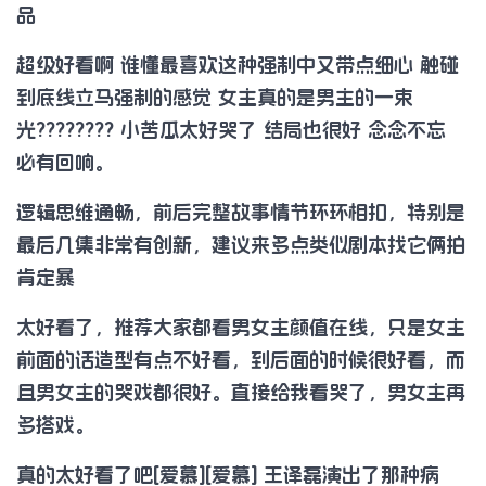
品
超级好看啊 谁懂最喜欢这种强制中又带点细心 触碰
到底线立马强制的感觉 女主真的是男主的一束
光???????? 小苦瓜太好哭了 结局也很好 念念不忘
必有回响。
逻辑思维通畅，前后完整故事情节环环相扣，特别是
最后几集非常有创新，建议来多点类似剧本找它俩拍
肯定暴
太好看了，推荐大家都看男女主颜值在线，只是女主
前面的话造型有点不好看，到后面的时候很好看，而
且男女主的哭戏都很好。直接给我看哭了，男女主再
多搭戏。
真的太好看了吧[爱慕][爱慕] 王译磊演出了那种病