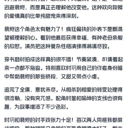
逃避裴烬，而是真正去理解他改变他。这种双向救赎
的爱情真的比单纯甜宠来得深刻。
裴烬这个角色太有魅力了！疯狂偏执的外表下是颗渴
望被理解的心。看到他最后获得幸福，有种老母亲般
的欣慰。演员把这种复杂性格演绎得淋漓尽致。
穿书题材拍成这样真的很不错！节奏紧凑，81集看起
来一点都不拖沓。特别喜欢时玥用自己的作者身份暗
中帮助裴烬的那些桥段，又甜又带点小虐。
追完了全集，意犹未尽。从相杀到相爱的转变处理得
很流畅，没有突兀感。配角时星和喻坤的支线也很有
趣，为故事增添了不少色彩。
时玥和裴烬的对手戏张力十足！每次两人同框我都屏