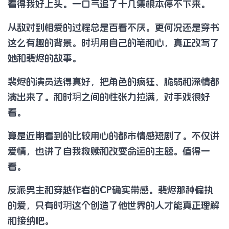
看得我好上头。一口气追了十几集根本停不下来。
从敌对到相爱的过程总是百看不厌。更何况还是穿书
这么有趣的背景。时玥用自己的笔和心，真正改写了
她和裴烬的故事。
裴烬的演员选得真好，把角色的疯狂、脆弱和深情都
演出来了。和时玥之间的性张力拉满，对手戏很好
看。
算是近期看到的比较用心的都市情感短剧了。不仅讲
爱情，也讲了自我救赎和改变命运的主题。值得一
看。
反派男主和穿越作者的CP确实带感。裴烬那种偏执
的爱，只有时玥这个创造了他世界的人才能真正理解
和接纳吧。