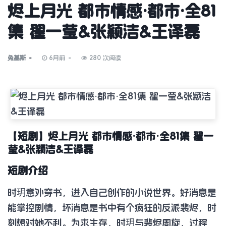
烬上月光 都市情感·都市·全81
集 翟一莹&张颖洁&王译磊
兔基斯
6月前
280 次阅读
【短剧】烬上月光 都市情感·都市·全81集 翟一
莹&张颖洁&王译磊
短剧介绍
时玥意外穿书，进入自己创作的小说世界。好消息是
能掌控剧情，坏消息是书中有个疯狂的反派裴烬，时
刻想对她不利。为求生存，时玥与裴烬周旋，过程