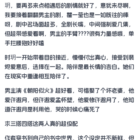
玥，要再多来点相遇后的剧情就好了，意犹未尽啊，
我要接着翻翻男主的剧，瞿一莹也是一如既往的棒
呀，剧中名场面超多，全剧长嘴，中间强制爱几集，
但超带感爱看啊，男主的手臂????很有力量感哦，单
手拦腰抱好好嗑
时玥一开始带着目的接近，慢慢付出真心，接受到裴
烬爱意后，选择在一起。陪伴是最长情的告白。她们
在现实中重逢相互陪伴了。
男主演《朝阳似火》超好看，可惜娶了个坏老婆，他
爱许邀月，但许邀爱孟怀壁，他爱惨许邀月了，他知
道许邀月是利用他，哭的时候心痛死了
求三搭四搭这两人真的超级配
作者穿书到自己的书中世界，这个设定并不新鲜，但