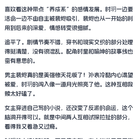
喜欢看这种带点“养成系”的感情发展。时玥一边要
活命一边不由自主被裴烬吸引，裴烬也从一开始的利
用到后来的深爱，情感转变很细腻。
追平了。剧情节奏不错，穿书和现实交织的部分处理
得挺清楚，没有很混乱。配角时星和喻坤的故事线也
蛮有意思的。
男主裴烬真的是美强惨天花板了！外表冷酷内心渴望
被爱，时玥的闯入像一道月光照亮了他。这种互相救
赎太好磕了。
女主穿进自己写的小说，还改变了反派的命运，这个
脑洞开得可以。就是中间两人互相试探拉扯的部分，
看得我又着急又过瘾。