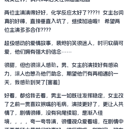
两位主演演得好好，化学反应太好了????！女主台词
真的好棒，直接垂直入坑了，继续加油嗷！ 希望两
位主演多多合作????
超级感动的爱情故事，裴烬的笑很迷人，时玥软萌可
爱，他们拥有强大的信念……
很甜，但也很讓人感動。男、女主的演技好有感染
力，讓人也想為他們助念，期望他們有再相遇的一
天，我感動到哭了[害羞]
好看，都给我去看，男主一如既往发挥稳定，女主改
了之前一贯喜欢抿嘴的毛病，演技更好了，更让人共
情了，剧情很棒，没有狗尾续貂，是渐入佳
境，，，，夸一夸导演，很懂观众爱看啥，在剧情中