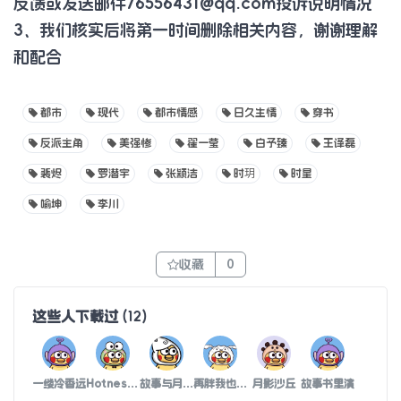
反馈或发送邮件
76556431@qq.com
投诉说明情况
3、我们核实后将第一时间删除相关内容，谢谢理解
和配合
都市
现代
都市情感
日久生情
穿书
反派主角
美强惨
翟一莹
白予臻
王译磊
裴烬
罗潜宇
张颖洁
时玥
时星
喻坤
李川
收藏
0
这些人下载过
(
12
)
一缕冷香远
Hotness.（炽热.）
故事与月有关
再胖我也要你
月影沙丘
故事书里演