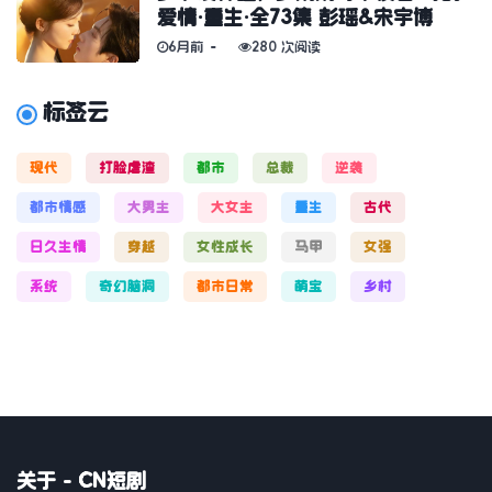
爱情·重生·全73集 彭瑶&宋宇博
6月前
280 次阅读
标签云
现代
打脸虐渣
都市
总裁
逆袭
都市情感
大男主
大女主
重生
古代
日久生情
穿越
女性成长
马甲
女强
系统
奇幻脑洞
都市日常
萌宝
乡村
关于 - CN短剧