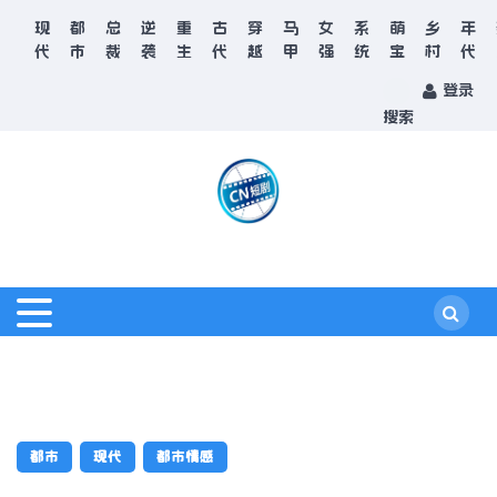
现
都
总
逆
重
古
穿
马
女
系
萌
乡
年
代
市
裁
袭
生
代
越
甲
强
统
宝
村
代
登录
搜索
都市
现代
都市情感