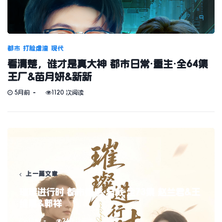
都市
打脸虐渣
现代
看清楚，谁才是真大神 都市日常·重生·全64集
王厂&苗月妍&新新
5月前
1120 次阅读
上一篇文章
璀璨进行时 都市情感·总裁·全73集 赵兰君&王
维嘉&郭祥
6月前
240 次阅读