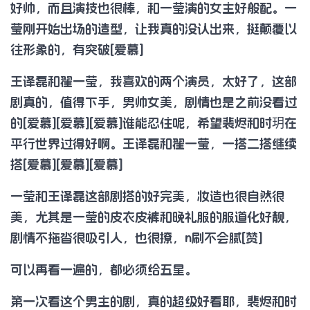
好帅，而且演技也很棒，和一莹演的女主好般配。一
莹刚开始出场的造型，让我真的没认出来，挺颠覆以
往形象的，有突破[爱慕]
王译磊和翟一莹，我喜欢的两个演员，太好了，这部
剧真的，值得下手，男帅女美，剧情也是之前没看过
的[爱慕][爱慕][爱慕]谁能忍住呢，希望裴烬和时玥在
平行世界过得好啊。王译磊和翟一莹，一搭二搭继续
搭[爱慕][爱慕][爱慕]
一莹和王译磊这部剧搭的好完美，妆造也很自然很
美，尤其是一莹的皮衣皮裤和晚礼服的服道化好靓，
剧情不拖沓很吸引人，也很撩，n刷不会腻[赞]
可以再看一遍的，都必须给五星。
第一次看这个男主的剧，真的超级好看耶，裴烬和时