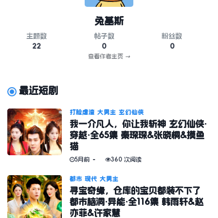
兔基斯
主题数
帖子数
粉丝数
22
0
0
查看作者主页
→
最近短剧
打脸虐渣
大男主
玄幻仙侠
我一介凡人，你让我斩神 玄幻仙侠·
穿越·全65集 秦琛琛&张晓桐&摸鱼
猫
5月前
360 次阅读
都市
现代
大男主
寻宝奇缘，仓库的宝贝都装不下了
都市脑洞·异能·全116集 韩雨轩&赵
亦菲&许家慧