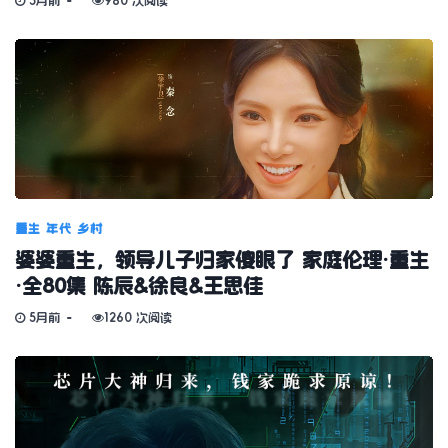
5月前
980 次阅读
重生
年代
乡村
婆婆重生，领导儿子归家傻眼了 家庭伦理·重生
·全80集 陈辰&徐良&王思佳
5月前
1260 次阅读