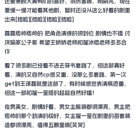
还要兼顾大黄鸭们的喜好，很厉害哦，刚刷完，现在
要缓一缓才能看其他剧，暂时还没从这么好看的剧里
出来[捂脸][捂脸][捂脸][捂脸]
磊磊痞帅痞帅的 把角色演绎的很到位 剧情也不错 讨
厌喻家公子哥 希望王娇娇老师和翟冰棍老师多多合
作
看了很多剧已经看不进去穿书套路了，但这部真好
看，演的又自然cp感又重，没那么多套路，第一次
get到王译磊就是这部了，有时候感觉表演痕迹重，
但这一部和翟一莹搭的超超自然好嗑！
俊男美女，剧情好看，男女主服装都很漂亮，男主把
痞帅的那个劲演的极好，女主翟一莹在剧里的每套装
造都很漂亮，值得五颗星哦[笑哭]