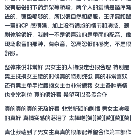
没有恶俗的下药绑架等桥段，两个人的爱情是循序渐
进的，铺垫够够的，所以很自然和舒服。王译磊和翟
一莹的CP 感很强，加上没有很尬的情节和演技，观
剧体验很好。我唯一不是很喜欢的是里面的配音，像
现场收音的那种，有杂音、忽高忽低的感觉，不是很
舒服。
整体来说非常好 男女主的人物设定也很合理 特别是
男主抚摸女主腰的时候真的特别纯欲 真的非常喜欢
还有男主单手拦腰抱女主也非常戳我 女主各种表情
也非常到位 真的很好看 希望可以多多合作
真的真的真的无敌好看 非常新颖的剧情 男女主演绎
的真好 真情实感的落泪了 太棒啦[赞][赞][赞][赞][赞]
真让我磕到了男女主真真的很般配希望合作第三部作